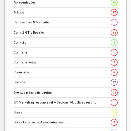
Apresentações
10
Artigos
17
Campanhas & Mercado
1
Comitê GT's Restrito
33
Comitês
4
Confraria
1
Confraria Fotos
7
Currículos
8
Eventos
77
Eventos principais pagina
76
GT Marketing responsável – Bebidas Alcoólicas restrito
1
Guias
16
Guias Exclusivos Associados Restrito
7