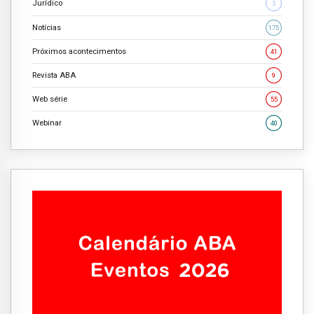
Jurídico
3
Notícias
175
Próximos acontecimentos
41
Revista ABA
9
Web série
55
Webinar
40