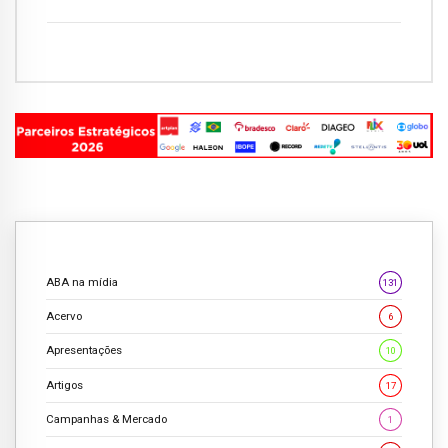
ABA na mídia
131
Acervo
6
Apresentações
10
Artigos
17
Campanhas & Mercado
1