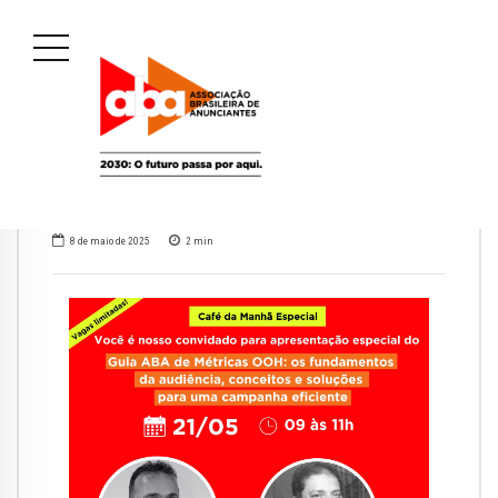
8 de maio de 2025
2
min