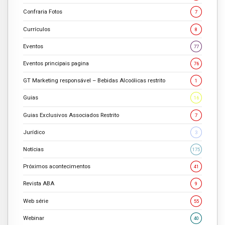
Confraria Fotos
7
Currículos
8
Eventos
77
Eventos principais pagina
76
GT Marketing responsável – Bebidas Alcoólicas restrito
1
Guias
16
Guias Exclusivos Associados Restrito
7
Jurídico
3
Notícias
175
Próximos acontecimentos
41
Revista ABA
9
Web série
55
Webinar
40