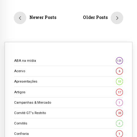
Newer Posts
Older Posts
ABA na mídia
131
Acervo
6
Apresentações
10
Artigos
17
Campanhas & Mercado
1
Comitê GT's Restrito
33
Comitês
4
Confraria
1