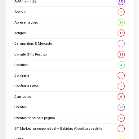
ABA na mídia
131
Acervo
6
Apresentações
10
Artigos
17
Campanhas & Mercado
1
Comitê GT's Restrito
33
Comitês
4
Confraria
1
Confraria Fotos
7
Currículos
8
Eventos
77
Eventos principais pagina
76
GT Marketing responsável – Bebidas Alcoólicas restrito
1