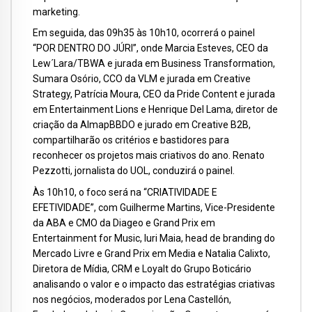
marketing.
Em seguida, das 09h35 às 10h10, ocorrerá o painel
“POR DENTRO DO JÚRI”, onde Marcia Esteves, CEO da
Lew´Lara/TBWA e jurada em Business Transformation,
Sumara Osório, CCO da VLM e jurada em Creative
Strategy, Patrícia Moura, CEO da Pride Content e jurada
em Entertainment Lions e Henrique Del Lama, diretor de
criação da AlmapBBDO e jurado em Creative B2B,
compartilharão os critérios e bastidores para
reconhecer os projetos mais criativos do ano. Renato
Pezzotti, jornalista do UOL, conduzirá o painel.
Às 10h10, o foco será na “CRIATIVIDADE E
EFETIVIDADE”, com Guilherme Martins, Vice-Presidente
da ABA e CMO da Diageo e Grand Prix em
Entertainment for Music, Iuri Maia, head de branding do
Mercado Livre e Grand Prix em Media e Natalia Calixto,
Diretora de Mídia, CRM e Loyalt do Grupo Boticário
analisando o valor e o impacto das estratégias criativas
nos negócios, moderados por Lena Castellón,