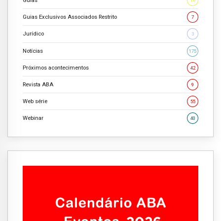
Guias
16
Guias Exclusivos Associados Restrito
7
Jurídico
3
Notícias
175
Próximos acontecimentos
42
Revista ABA
9
Web série
55
Webinar
40