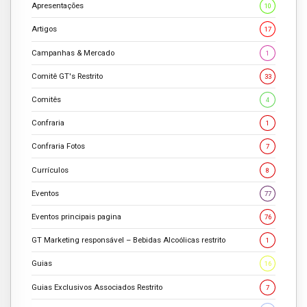
Apresentações
10
Artigos
17
Campanhas & Mercado
1
Comitê GT's Restrito
33
Comitês
4
Confraria
1
Confraria Fotos
7
Currículos
8
Eventos
77
Eventos principais pagina
76
GT Marketing responsável – Bebidas Alcoólicas restrito
1
Guias
16
Guias Exclusivos Associados Restrito
7