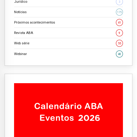
Jurídico
3
Notícias
175
Próximos acontecimentos
41
Revista ABA
9
Web série
55
Webinar
40