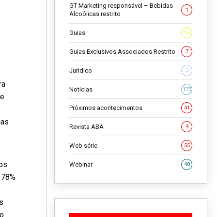
GT Marketing responsável – Bebidas
1
Alcoólicas restrito
Guias
16
Guias Exclusivos Associados Restrito
7
Jurídico
3
ra
Notícias
175
ue
Próximos acontecimentos
41
cas
Revista ABA
9
Web série
55
pos
Webinar
40
, 78%
s
to