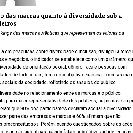
o das marcas quanto à diversidade sob a
leiros
ankings das marcas autênticas que representam os valores da
a em pesquisas sobre diversidade e inclusão, divulgou a tercei
as e negócios, o indicador se estabelece como um parâmetro q
versidade de orientação sexual, gênero, raça e pessoas com
istados de todo o país, tem como objetivo examinar como as mar
sociais da sociedade, refletindo os anseios do público.
diversidade no relacionamento entre as marcas e o público,
ta para maior representatividade dos públicos, sejam nos cam
evelam que 80% dos participantes declaram aceitar a diversidade
azer parte das empresas e marcas e 60% afirmam que não
preconceituosos. Porém, quando questionados sobre as açõe
ue elas são autênticas quando falam sobre diversidade, enquan