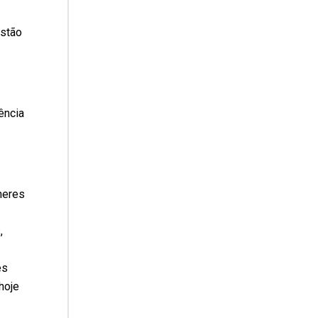
estão
ência
heres
,
es
hoje