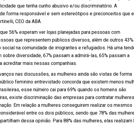
licidade que tenha cunho abusivo e/ou discriminatório. A
r de forma responsável e sem estereótipos e preconceitos que 
tinelli, CEO da ABA.
m que 56% esperam ver lojas planejadas para pessoas com
pessoas que representem públicos diversos, além de outros 43%
o social na comunidade de imigrantes e refugiados. Há uma tend
m sobre diversidade, 67% passam a admirá-las, 65% passam a
 acreditar mais nessas companhias.
avanços nas discussões, as mulheres ainda são vistas de forma
público feminino entrevistado concorda que existem menos mul
asileiras, esse número cai para 69% quando os homens são
ras, existe discriminação das empresas para contratar mulheres
ação. Em relação a mulheres conseguirem realizar os mesmos
onsiderável entre os dois públicos, sendo que 78% das mulher
rtilham dessa opinião. Para 88% das mulheres, elas realizam 