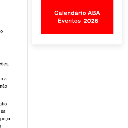
to
ções,
to a
 não
afio
ssa
 peça
o