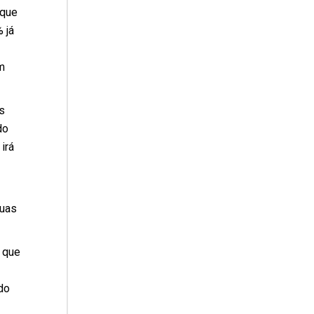
 que
 já
m
s
do
irá
duas
 que
do