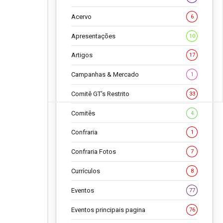
Acervo
6
Apresentações
10
Artigos
17
Campanhas & Mercado
1
Comitê GT's Restrito
33
Comitês
4
Confraria
1
Confraria Fotos
7
Currículos
8
Eventos
77
Eventos principais pagina
76