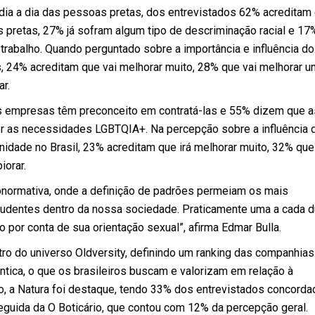
 dia a dia das pessoas pretas, dos entrevistados 62% acreditam
pretas, 27% já sofram algum tipo de descriminação racial e 17%
trabalho. Quando perguntado sobre a importância e influência do
, 24% acreditam que vai melhorar muito, 28% que vai melhorar u
ar.
empresas têm preconceito em contratá-las e 55% dizem que a
 as necessidades LGBTQIA+. Na percepção sobre a influência 
dade no Brasil, 23% acreditam que irá melhorar muito, 32% que 
iorar.
onormativa, onde a definição de padrões permeiam os mais
cludentes dentro da nossa sociedade. Praticamente uma a cada 
 por conta de sua orientação sexual”, afirma Edmar Bulla.
o do universo Oldversity, definindo um ranking das companhias
ntica, o que os brasileiros buscam e valorizam em relação à
o, a Natura foi destaque, tendo 33% dos entrevistados concorda
eguida da O Boticário, que contou com 12% da percepção geral.