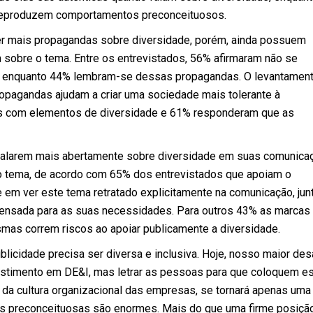
reproduzem comportamentos preconceituosos.
r mais propagandas sobre diversidade, porém, ainda possuem
 sobre o tema. Entre os entrevistados, 56% afirmaram não se
e, enquanto 44% lembram-se dessas propagandas. O levantamen
opagandas ajudam a criar uma sociedade mais tolerante à
as com elementos de diversidade e 61% responderam que as
 falarem mais abertamente sobre diversidade em suas comunica
o tema, de acordo com 65% dos entrevistados que apoiam o
em ver este tema retratado explicitamente na comunicação, jun
nsada para as suas necessidades. Para outros 43% as marcas
as correm riscos ao apoiar publicamente a diversidade.
icidade precisa ser diversa e inclusiva. Hoje, nosso maior des
vestimento em DE&I, mas letrar as pessoas para que coloquem e
e da cultura organizacional das empresas, se tornará apenas uma
es preconceituosas são enormes. Mais do que uma firme posiçã