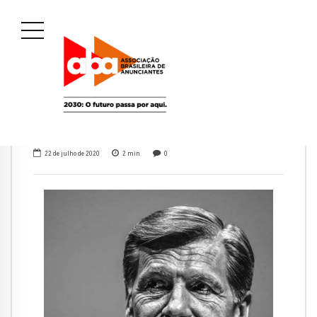
22 de julho de 2020
2
min
0