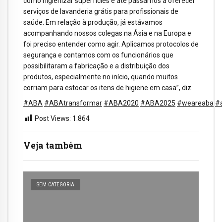
como higienizar superfícies e até passamos a oferecer
serviços de lavanderia grátis para profissionais de
saúde. Em relação à produção, já estávamos
acompanhando nossos colegas na Ásia e na Europa e
foi preciso entender como agir. Aplicamos protocolos de
segurança e contamos com os funcionários que
possibilitaram a fabricação e a distribuição dos
produtos, especialmente no início, quando muitos
corriam para estocar os itens de higiene em casa”, diz.
#ABA
#ABAtransformar
#ABA2020
#ABA2025
#weareaba
#
Post Views:
1.864
Veja também
SEM CATEGORIA