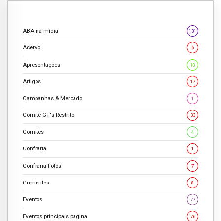
ABA na mídia
131
Acervo
6
Apresentações
10
Artigos
17
Campanhas & Mercado
1
Comitê GT's Restrito
33
Comitês
4
Confraria
1
Confraria Fotos
7
Currículos
8
Eventos
77
Eventos principais pagina
76