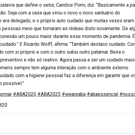
alavra que define o setor, Candice Pomi, diz: “Basicamente a pa
ão. Seja com a casa que virou o novo o novo santuário do
 era delegado, e o próprio auto cuidado que muitas vezes eram
as pessoas meio que tomaram as rédeas disto novamente. De a
 conexão um pouco maior durante esse momento de pandemia. 
 cuidado.” E Ricardo Wolff, afirma: “Também destaco cuidado. Co
 com si próprio e com o outro subiu outro patamar. Beira o
reventivo e não só reativo. Agora passa a ser um cuidado mais
homens sempre tem alguma interação com o ambiente externo
uidado com a higiene pessoal faz a diferença em garantir que v
o possível.”
ormar
#ABA2020
#ABA2025
#weareaba
#abaessencial
#noss
.820