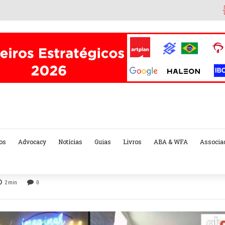
os
Advocacy
Notícias
Guias
Livros
ABA & WFA
Associa
2
min
0