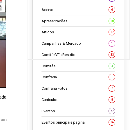
Acervo
6
Apresentações
10
Artigos
17
Campanhas & Mercado
1
Comitê GT's Restrito
33
Comitês
4
Confraria
1
Confraria Fotos
7
ada
Currículos
8
Eventos
77
nson
Eventos principais pagina
76