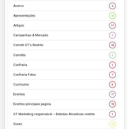
Acervo
6
Apresentações
10
Artigos
17
Campanhas & Mercado
1
Comitê GT's Restrito
33
Comitês
4
Confraria
1
Confraria Fotos
7
Currículos
8
Eventos
77
Eventos principais pagina
76
GT Marketing responsável – Bebidas Alcoólicas restrito
1
Guias
16