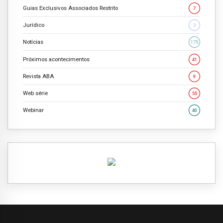
Guias Exclusivos Associados Restrito
7
Jurídico
3
Notícias
175
Próximos acontecimentos
41
Revista ABA
9
Web série
55
Webinar
40