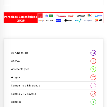
ABA na mídia
131
Acervo
6
Apresentações
10
Artigos
17
Campanhas & Mercado
1
Comitê GT's Restrito
33
Comitês
4