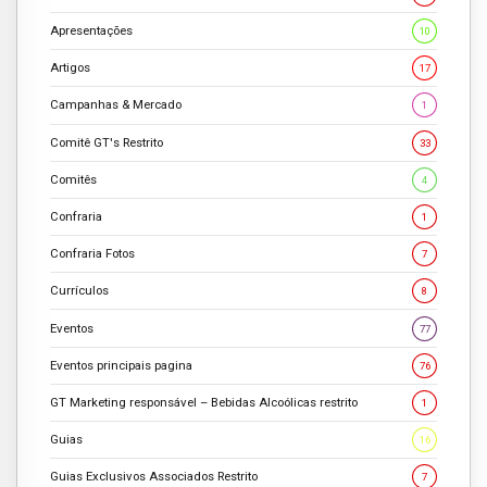
Apresentações
10
Artigos
17
Campanhas & Mercado
1
Comitê GT's Restrito
33
Comitês
4
Confraria
1
Confraria Fotos
7
Currículos
8
Eventos
77
Eventos principais pagina
76
GT Marketing responsável – Bebidas Alcoólicas restrito
1
Guias
16
Guias Exclusivos Associados Restrito
7