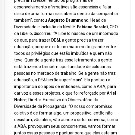
precisam crescer, então os programas de
desenvolvimento afirmativos são essenciais e falar
disso de uma forma mais aberta dentro da companhia
também”, contou
Augusto Drummond
, Head de
Diversidade e Inclusão da Nestlé.
Fabiana Baraldi
, CEO
da Libe.lo, discorreu: “A Libe.lo nasceu de um incômodo
de que, para trazer DE&I, a gente precisa trazer
educação, porque existe um hiato muito grande entre
todos os privilégios que estão imbuídos e quem não
teve. Quando a gente traz esse letramento, a gente
está trazendo também oportunidade de colocar as
pessoas no mercado de trabalho. Se a gente não traz
educação, a DE&I serão superficiais”. Ela pontuou a
importância do apoio de entidades, como a ABA, para
dar voz a esses projetos, o que foi reforçado por
Ariel
Nobre
, Diretor-Executivo do Observatório da
Diversidade da Propaganda. “O nosso compromisso
coletivo é de formar algo, um propositivo, então não
desistam, vão além, vão aonde o setor conversa, como
a ABA, provoquem seus concorrentes, vamos formar
juntos essas pessoas e pactuar para que elas estejam