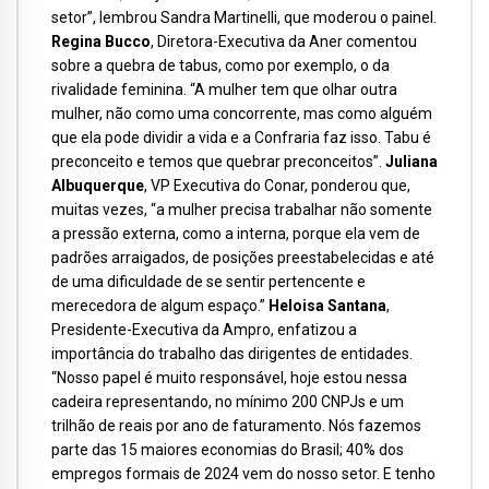
setor”, lembrou Sandra Martinelli, que moderou o painel.
Regina Bucco
, Diretora-Executiva da Aner comentou
sobre a quebra de tabus, como por exemplo, o da
rivalidade feminina. “A mulher tem que olhar outra
mulher, não como uma concorrente, mas como alguém
que ela pode dividir a vida e a Confraria faz isso. Tabu é
preconceito e temos que quebrar preconceitos”.
Juliana
Albuquerque
, VP Executiva do Conar, ponderou que,
muitas vezes, “a mulher precisa trabalhar não somente
a pressão externa, como a interna, porque ela vem de
padrões arraigados, de posições preestabelecidas e até
de uma dificuldade de se sentir pertencente e
merecedora de algum espaço.”
Heloisa Santana
,
Presidente-Executiva da Ampro, enfatizou a
importância do trabalho das dirigentes de entidades.
“Nosso papel é muito responsável, hoje estou nessa
cadeira representando, no mínimo 200 CNPJs e um
trilhão de reais por ano de faturamento. Nós fazemos
parte das 15 maiores economias do Brasil; 40% dos
empregos formais de 2024 vem do nosso setor. E tenho