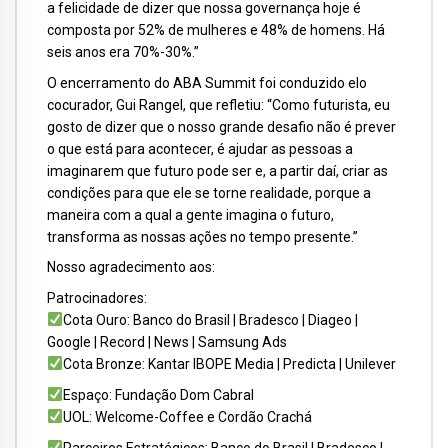
a felicidade de dizer que nossa governança hoje é
composta por 52% de mulheres e 48% de homens. Há
seis anos era 70%-30%.”
O encerramento do ABA Summit foi conduzido elo
cocurador, Gui Rangel, que refletiu: “Como futurista, eu
gosto de dizer que o nosso grande desafio não é prever
o que está para acontecer, é ajudar as pessoas a
imaginarem que futuro pode ser e, a partir daí, criar as
condições para que ele se torne realidade, porque a
maneira com a qual a gente imagina o futuro,
transforma as nossas ações no tempo presente.”
Nosso agradecimento aos:
Patrocinadores:
Cota Ouro: Banco do Brasil | Bradesco | Diageo |
Google | Record | News | Samsung Ads
Cota Bronze: Kantar IBOPE Media | Predicta | Unilever
Espaço: Fundação Dom Cabral
UOL: Welcome-Coffee e Cordão Crachá
Parceiros Estratégicos: Banco do Brasil | Bradesco |