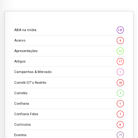
ABA na mídia
131
Acervo
6
Apresentações
10
Artigos
17
Campanhas & Mercado
1
Comitê GT's Restrito
33
Comitês
4
Confraria
1
Confraria Fotos
7
Currículos
8
Eventos
77