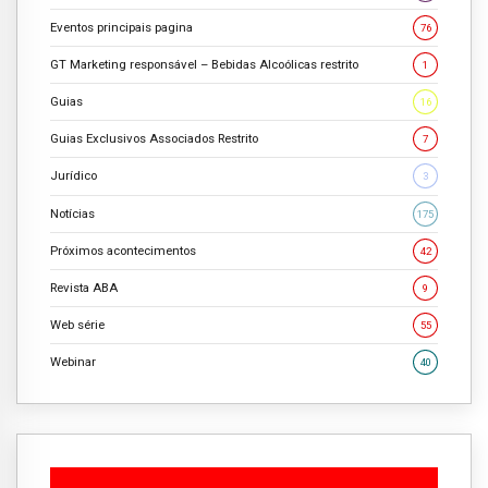
Eventos principais pagina
76
GT Marketing responsável – Bebidas Alcoólicas restrito
1
Guias
16
Guias Exclusivos Associados Restrito
7
Jurídico
3
Notícias
175
Próximos acontecimentos
42
Revista ABA
9
Web série
55
Webinar
40