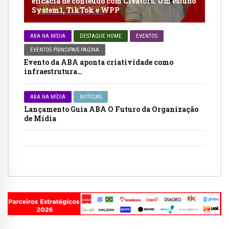
eficácia de conteúdo com Creators. Um estudo
System1, TikTok e WPP
ABA NA MÍDIA
DESTAQUE HOME
EVENTOS
EVENTOS PRINCIPAIS PAGINA
Evento da ABA aponta criatividade como
infraestrutura…
ABA NA MÍDIA
NOTÍCIAS
Lançamento Guia ABA O Futuro da Organização
de Mídia