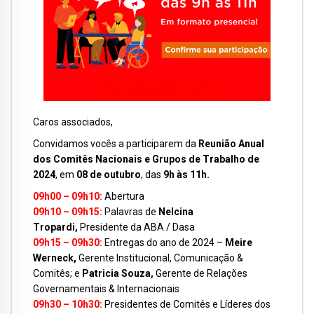
Caros associados,
Convidamos vocês a participarem da
Reunião Anual
dos Comitês Nacionais e Grupos de Trabalho de
2024
, em
08 de outubro
, das
9h às 11h.
09h00 – 09h10:
Abertura
09h10 – 09h15:
Palavras de
Nelcina
Tropardi,
Presidente da ABA / Dasa
09h15 – 09h30:
Entregas
do ano de 2024 –
Meire
Werneck,
Gerente Institucional, Comunicação &
Comitês; e
Patricia Souza,
Gerente de Relações
Governamentais & Internacionais
09h30 – 10h30:
Presidentes de Comitês e Líderes dos