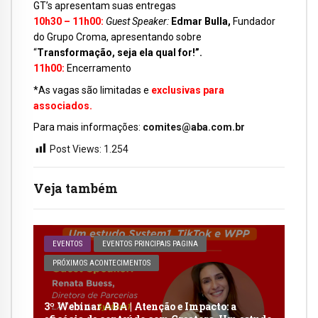
GT’s apresentam suas entregas
10h30 – 11h00:
Guest Speaker:
Edmar Bulla,
Fundador
do Grupo Croma, apresentando sobre
“
Transformação, seja ela qual for!”.
11h00:
Encerramento
*As vagas são limitadas e
exclusivas para
associados.
Para mais informações
:
comites@aba.com.br
Post Views:
1.254
Veja também
EVENTOS
EVENTOS PRINCIPAIS PAGINA
PRÓXIMOS ACONTECIMENTOS
3º Webinar ABA | Atenção e Impacto: a