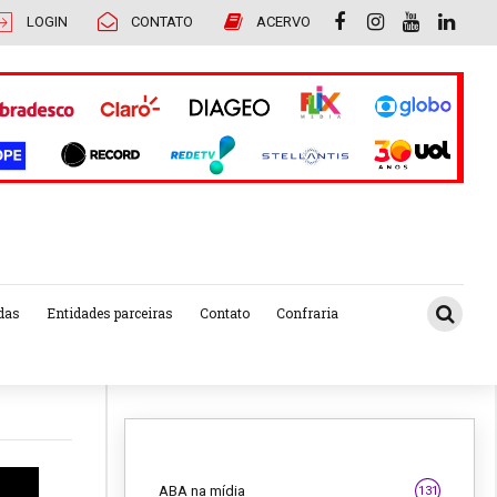
LOGIN
CONTATO
ACERVO
das
Entidades parceiras
Contato
Confraria
ABA na mídia
131