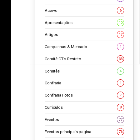
Acervo
6
Apresentações
10
Artigos
17
Campanhas & Mercado
1
Comitê GT's Restrito
33
Comitês
4
Confraria
1
Confraria Fotos
7
Currículos
8
Eventos
77
Eventos principais pagina
76