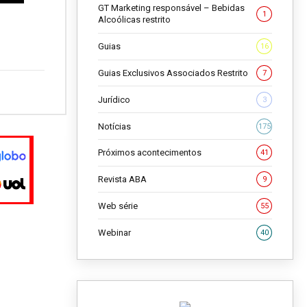
GT Marketing responsável – Bebidas
1
Alcoólicas restrito
Guias
16
Guias Exclusivos Associados Restrito
7
Jurídico
3
Notícias
175
Próximos acontecimentos
41
Revista ABA
9
Web série
55
Webinar
40