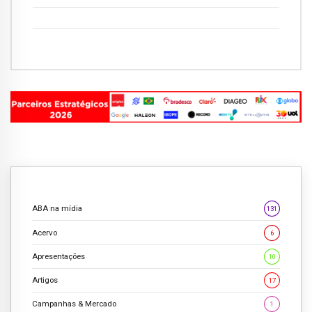
ABA na mídia
131
Acervo
6
Apresentações
10
Artigos
17
Campanhas & Mercado
1