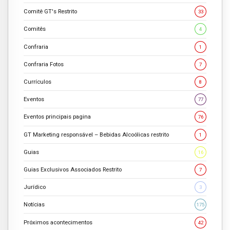
Comitê GT's Restrito
33
Comitês
4
Confraria
1
Confraria Fotos
7
Currículos
8
Eventos
77
Eventos principais pagina
76
GT Marketing responsável – Bebidas Alcoólicas restrito
1
Guias
16
Guias Exclusivos Associados Restrito
7
Jurídico
3
Notícias
175
Próximos acontecimentos
42