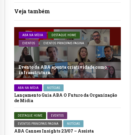
Veja também
ABA NA MÍDIA
DESTAQUE HOME
EVENTOS
EVENTOS PRINCIPAIS PAGINA
Evento da ABA aponta criatividade como
infraestrutura…
ABA NA MÍDIA
NOTÍCIAS
Lançamento Guia ABA O Futuro da Organização
de Mídia
DESTAQUE HOME
EVENTOS
EVENTOS PRINCIPAIS PAGINA
NOTÍCIAS
ABA Cannes Insights 23/07 – Assista