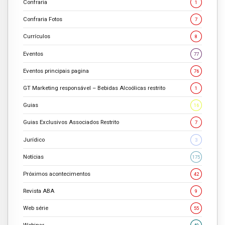
Confraria
1
Confraria Fotos
7
Currículos
8
Eventos
77
Eventos principais pagina
76
GT Marketing responsável – Bebidas Alcoólicas restrito
1
Guias
16
Guias Exclusivos Associados Restrito
7
Jurídico
3
Notícias
175
Próximos acontecimentos
42
Revista ABA
9
Web série
55