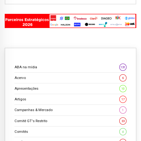
ABA na mídia
131
Acervo
6
Apresentações
10
Artigos
17
Campanhas & Mercado
1
Comitê GT's Restrito
33
Comitês
4