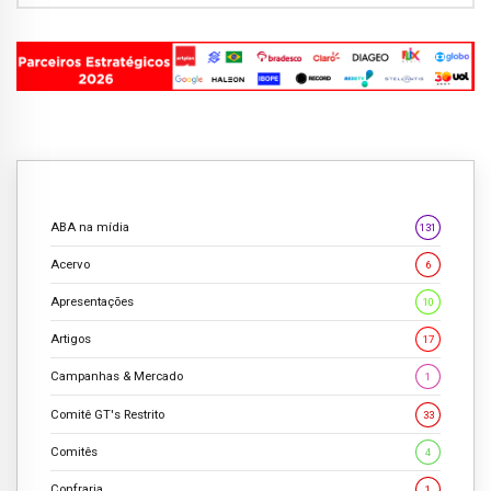
ABA na mídia
131
Acervo
6
Apresentações
10
Artigos
17
Campanhas & Mercado
1
Comitê GT's Restrito
33
Comitês
4
Confraria
1