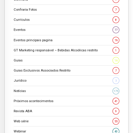
Confraria Fotos
7
Currículos
8
Eventos
77
Eventos principais pagina
76
GT Marketing responsável – Bebidas Alcoólicas restrito
1
Guias
16
Guias Exclusivos Associados Restrito
7
Jurídico
3
Notícias
175
Próximos acontecimentos
41
Revista ABA
9
Web série
55
Webinar
40