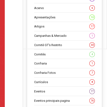
Acervo
6
Apresentações
10
Artigos
17
Campanhas & Mercado
1
Comitê GT's Restrito
33
Comitês
4
Confraria
1
Confraria Fotos
7
Currículos
8
Eventos
77
Eventos principais pagina
76