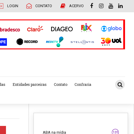
LOGIN
CONTATO
ACERVO
das
Entidades parceiras
Contato
Confraria
ABA na mídia
131