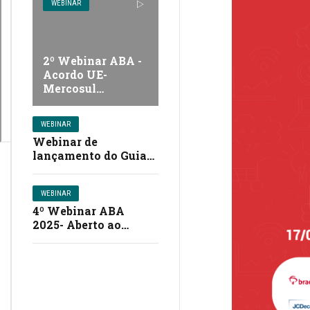
WEBINAR
2º Webinar ABA -
Acordo UE-
Mercosul…
WEBINAR
Webinar de
lançamento do Guia
de Boas Práticas para
Uso de Dados e IA…
WEBINAR
4º Webinar ABA
2025- Aberto ao
Mercado