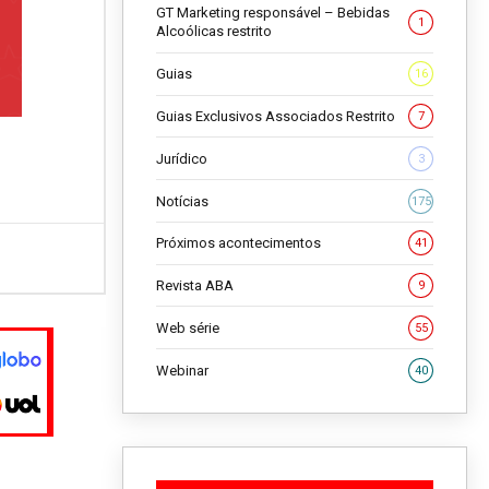
GT Marketing responsável – Bebidas
1
Alcoólicas restrito
Guias
16
Guias Exclusivos Associados Restrito
7
Jurídico
3
Notícias
175
Próximos acontecimentos
41
Revista ABA
9
Web série
55
Webinar
40