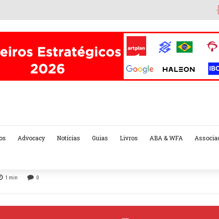
os
Advocacy
Notícias
Guias
Livros
ABA & WFA
Associa
1
min
0