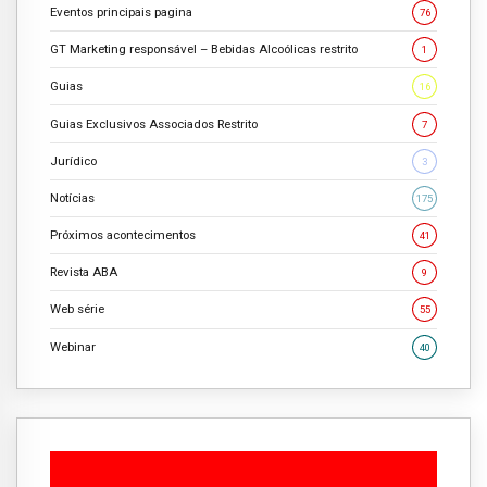
Eventos principais pagina
76
GT Marketing responsável – Bebidas Alcoólicas restrito
1
Guias
16
Guias Exclusivos Associados Restrito
7
Jurídico
3
Notícias
175
Próximos acontecimentos
41
Revista ABA
9
Web série
55
Webinar
40