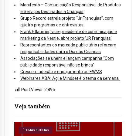
Manifesto – Comunicação Responsável de Produtos
e Serviços Destinados a Crianças
Grupo Record estreia projeto “Jr Franquias”, com
quatro programas de entrevistas
Frank Pflaumer, vice-presidente de comunicação e
marketing da Nestlé, abre projeto ‘JR Franquias’
Representantes do mercado publicitário reforçam
responsabilidades para o Dia das Crianças
Associações se unem e lançam campanha “Com
publicidade responsável não se brinca”
Crescem adesão e engajamento ao EWMS
Webinares ABA: Agile Mindset é o tema da semana
Post Views:
2.896
Veja também
ÚLTIMAS NOTÍCIAS