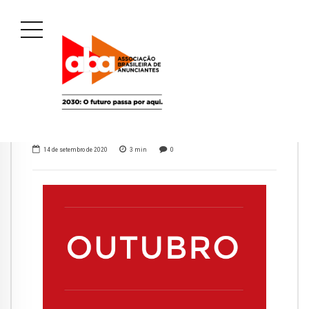
14 de setembro de 2020
3
min
0