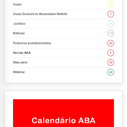
Guias
16
Guias Exclusivos Associados Restrito
7
Jurídico
3
Notícias
175
Próximos acontecimentos
42
Revista ABA
9
Web série
55
Webinar
40