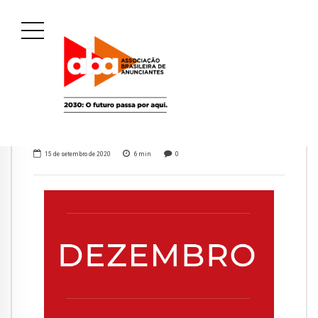
15 de setembro de 2020
6
min
0