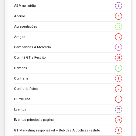
ABA na mídia
131
Acervo
6
Apresentações
10
Artigos
17
Campanhas & Mercado
1
Comitê GT's Restrito
33
Comitês
4
Confraria
1
Confraria Fotos
7
Currículos
8
Eventos
77
Eventos principais pagina
76
GT Marketing responsável – Bebidas Alcoólicas restrito
1