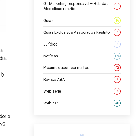
GT Marketing responsável – Bebidas
1
Alcoólicas restrito
Guias
16
Guias Exclusivos Associados Restrito
7
Jurídico
3
da
Notícias
175
dia;
Próximos acontecimentos
42
rly
Revista ABA
9
Web série
55
Webinar
40
dor e
ONS