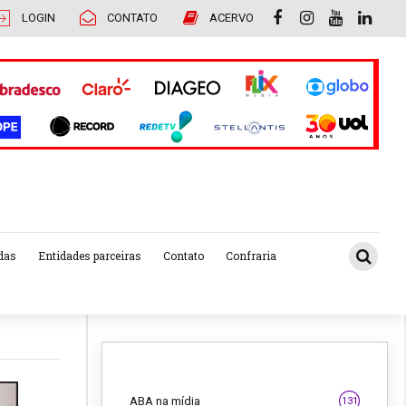
LOGIN
CONTATO
ACERVO
das
Entidades parceiras
Contato
Confraria
ABA na mídia
131