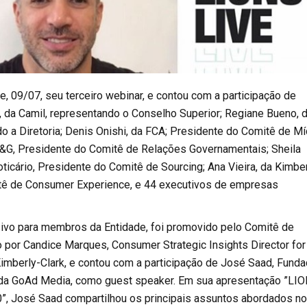
e, 09/07, seu terceiro webinar, e contou com a participação de
, da Camil, representando o Conselho Superior; Regiane Bueno, 
o a Diretoria; Denis Onishi, da FCA; Presidente do Comitê de Mí
&G, Presidente do Comitê de Relações Governamentais; Sheila
oticário, Presidente do Comitê de Sourcing; Ana Vieira, da Kimbe
tê de Consumer Experience, e 44 executivos de empresas
sivo para membros da Entidade, foi promovido pelo Comitê de
o por Candice Marques, Consumer Strategic Insights Director for
imberly-Clark, e contou com a participação de José Saad, Funda
da GoAd Media, como guest speaker. Em sua apresentação ”LI
0”, José Saad compartilhou os principais assuntos abordados no