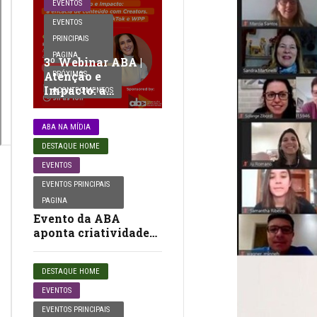
EVENTOS
EVENTOS
PRINCIPAIS
PAGINA
3º Webinar ABA |
Atenção e
PRÓXIMOS
Impacto: a
ACONTECIMENTOS
eficácia de
conteúdo com
ABA NA MÍDIA
Creators. Um
estudo System1,
DESTAQUE HOME
TikTok e WPP
EVENTOS
EVENTOS PRINCIPAIS
PAGINA
Evento da ABA
aponta criatividade
como infraestrutura…
DESTAQUE HOME
EVENTOS
EVENTOS PRINCIPAIS