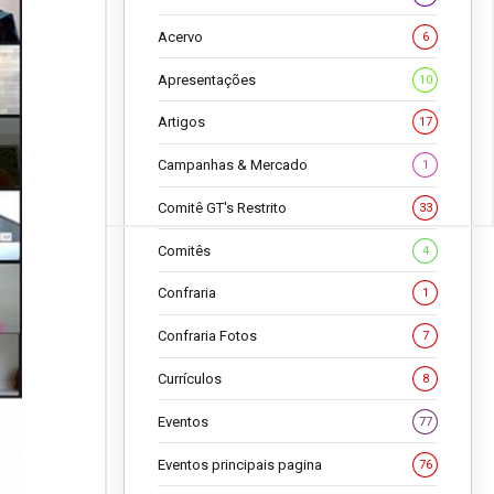
Acervo
6
Apresentações
10
Artigos
17
Campanhas & Mercado
1
Comitê GT's Restrito
33
Comitês
4
Confraria
1
Confraria Fotos
7
Currículos
8
Eventos
77
Eventos principais pagina
76