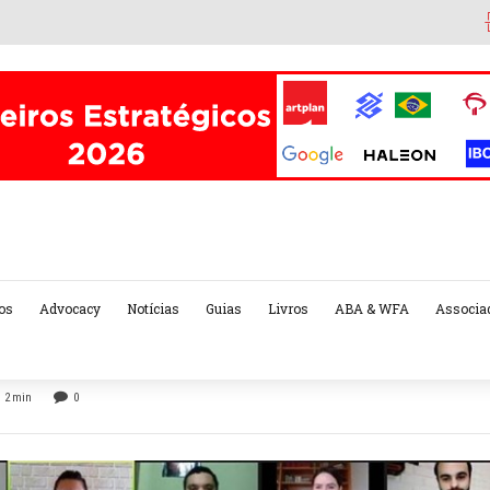
os
Advocacy
Notícias
Guias
Livros
ABA & WFA
Associa
2
min
0