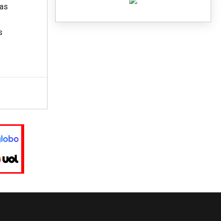
das
s