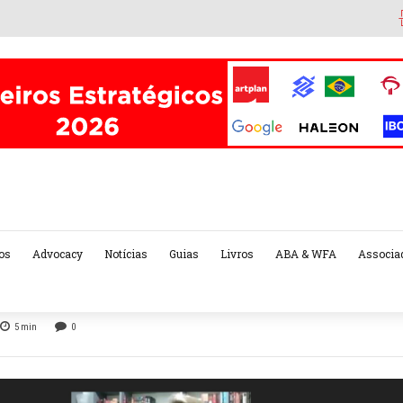
os
Advocacy
Notícias
Guias
Livros
ABA & WFA
Associa
5
min
0