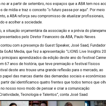
 no ar a partir de setembro, nos espaços que a ABA tem nos ac
 de mídia e traz o conceito “o futuro passa por aqui”. Por meio
to, a ABA reforça seu compromisso de atualizar profissionais,
ado e acolher a sociedade.
, a situação orçamentária da associação e a prévia do planejam
presentados pelo Diretor Financeiro da ABA, Paulo Neves.
contou com a presença do Guest Speaker, José Saad, Fundador
da GoAd Media, que fez a apresentação ”LIONS Live Insights 20
s principais aprendizados da edição deste ano do festival Cann
 em 67 anos de história, que teve premiação e festival físicos
stival deste ano trouxe uma grande reflexão para o mercado, ao
é o papel das marcas diante das demandas sociais e econômicas
 partir daí identificamos quatro frentes que todos temos que olh
z no nosso novo modo de pensar e criar a comunicação:
Criatividade, Tecnologia e Talentos”, conta José Saad.