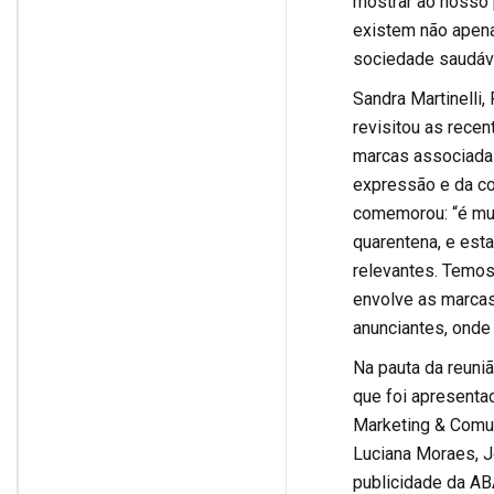
mostrar ao nosso
existem não apena
sociedade saudáve
Sandra Martinelli,
revisitou as recen
marcas associadas
expressão e da co
comemorou: “é mui
quarentena, e es
relevantes. Temos
envolve as marcas
anunciantes, onde 
Na pauta da reuni
que foi apresenta
Marketing & Comun
Luciana Moraes, J
publicidade da ABA