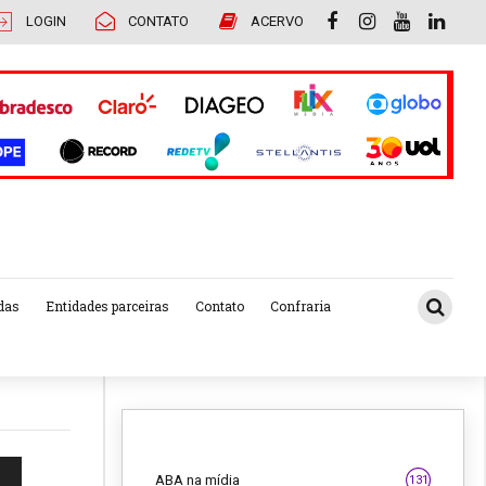
LOGIN
CONTATO
ACERVO
das
Entidades parceiras
Contato
Confraria
ABA na mídia
131