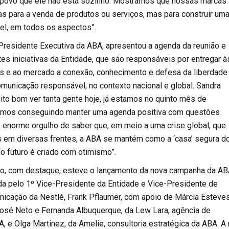
 povo que ele não está sozinho. Mostramos que nossas marcas
s para a venda de produtos ou serviços, mas para construir um
l, em todos os aspectos”.
 Presidente Executiva da ABA, apresentou a agenda da reunião e
tes iniciativas da Entidade, que são responsáveis por entregar à
 e ao mercado a conexão, conhecimento e defesa da liberdade
municação responsável, no contexto nacional e global. Sandra
to bom ver tanta gente hoje, já estamos no quinto mês de
tamos conseguindo manter uma agenda positiva com questões
 enorme orgulho de saber que, em meio a uma crise global, que
 em diversas frentes, a ABA se mantém como a ‘casa’ segura d
o futuro é criado com otimismo”.
ão, com destaque, esteve o lançamento da nova campanha da AB
da pelo 1º Vice-Presidente da Entidade e Vice-Presidente de
icação da Nestlé, Frank Pflaumer, com apoio de Márcia Esteves
osé Neto e Fernanda Albuquerque, da Lew Lara, agência de
, e Olga Martinez, da Amelie, consultoria estratégica da ABA. A