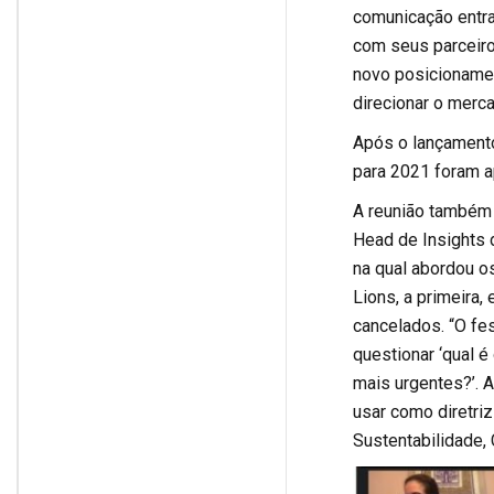
comunicação entra
com seus parceiros
novo posicionamen
direcionar o merc
Após o lançamento
para 2021 foram a
A reunião também 
Head de Insights 
na qual abordou o
Lions, a primeira,
cancelados. “O fe
questionar ‘qual 
mais urgentes?’. A
usar como diretri
Sustentabilidade, 