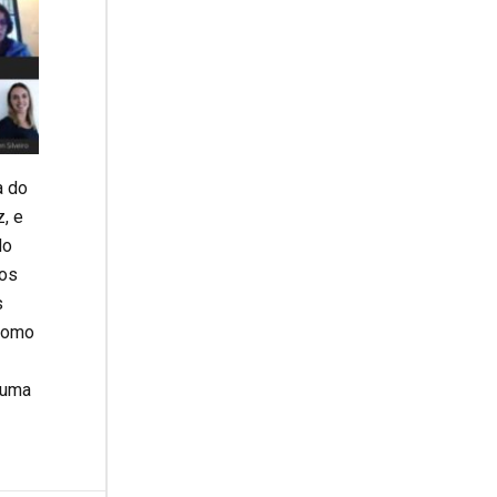
a do
, e
do
mos
s
 como
 uma