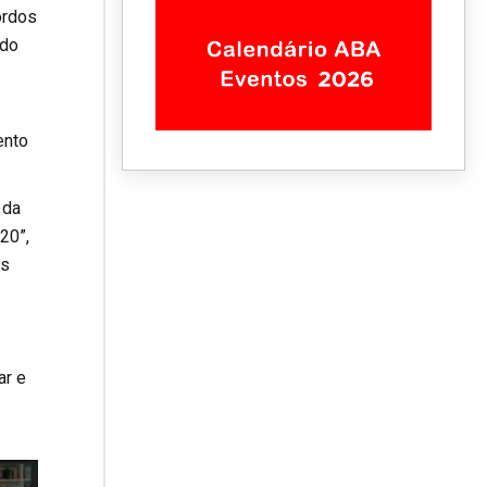
ordos
 do
ento
 da
20”,
es
ar e