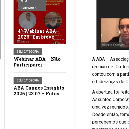
SEM
CATEGORIA
4º Webinar ABA
2026 | Em breve
SEM CATEGORIA
Webinar ABA – Não
A ABA – Associaçã
Participarei
reunião de Diretor
contou com a part
SEM CATEGORIA
e Lideranças de C
ABA Cannes Insights
A abertura foi fei
2026 | 23.07 – Fotos
Assuntos Corporat
uma vez reunidos,
Desde então, temo
percebemos que po