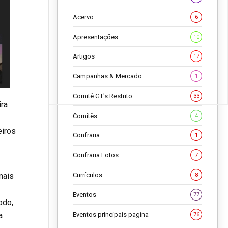
Acervo
6
Apresentações
10
Artigos
17
Campanhas & Mercado
1
Comitê GT's Restrito
33
ira
Comitês
4
eiros
Confraria
1
Confraria Fotos
7
Currículos
mais
8
Eventos
77
odo,
Eventos principais pagina
a
76