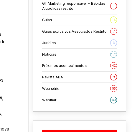
GT Marketing responsável – Bebidas
1
a
Alcoólicas restrito
Guias
16
Guias Exclusivos Associados Restrito
7
s
 de
Jurídico
3
Notícias
175
Próximos acontecimentos
42
Revista ABA
9
os
Web série
55
A,
Webinar
40
,
 nova