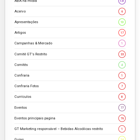
ABA na mídia
131
Acervo
6
Apresentações
10
Artigos
17
Campanhas & Mercado
1
Comitê GT's Restrito
33
Comitês
4
Confraria
1
Confraria Fotos
7
Currículos
8
Eventos
77
Eventos principais pagina
76
GT Marketing responsável – Bebidas Alcoólicas restrito
1
Guias
16