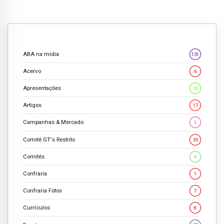
ABA na mídia
131
Acervo
6
Apresentações
10
Artigos
17
Campanhas & Mercado
1
Comitê GT's Restrito
33
Comitês
4
Confraria
1
Confraria Fotos
7
Currículos
8