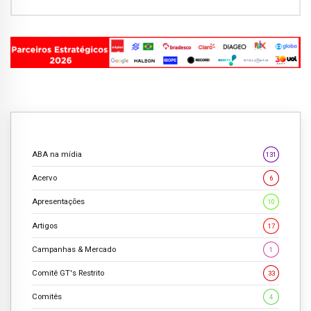
ABA na mídia
131
Acervo
6
Apresentações
10
Artigos
17
Campanhas & Mercado
1
Comitê GT's Restrito
33
Comitês
4