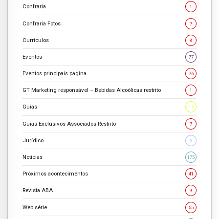
Confraria
1
Confraria Fotos
7
Currículos
8
Eventos
77
Eventos principais pagina
76
GT Marketing responsável – Bebidas Alcoólicas restrito
1
Guias
16
Guias Exclusivos Associados Restrito
7
Jurídico
3
Notícias
175
Próximos acontecimentos
41
Revista ABA
9
Web série
55