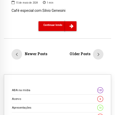
15 de maio de 2024
1
min
Café especial com Silvio Genesini
Continuar lendo
Newer Posts
Older Posts
ABA na mídia
131
Acervo
6
Apresentações
10