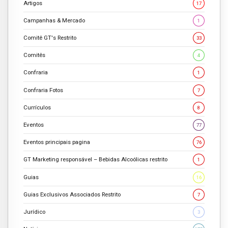
Artigos
17
Campanhas & Mercado
1
Comitê GT's Restrito
33
Comitês
4
Confraria
1
Confraria Fotos
7
Currículos
8
Eventos
77
Eventos principais pagina
76
GT Marketing responsável – Bebidas Alcoólicas restrito
1
Guias
16
Guias Exclusivos Associados Restrito
7
Jurídico
3