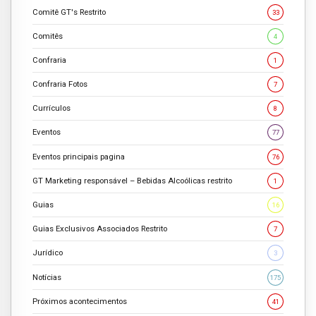
Comitê GT's Restrito
33
Comitês
4
Confraria
1
Confraria Fotos
7
Currículos
8
Eventos
77
Eventos principais pagina
76
GT Marketing responsável – Bebidas Alcoólicas restrito
1
Guias
16
Guias Exclusivos Associados Restrito
7
Jurídico
3
Notícias
175
Próximos acontecimentos
41