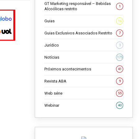
GT Marketing responsável – Bebidas
1
Alcoólicas restrito
Guias
16
Guias Exclusivos Associados Restrito
7
Jurídico
3
Notícias
175
Próximos acontecimentos
41
Revista ABA
9
Web série
55
Webinar
40