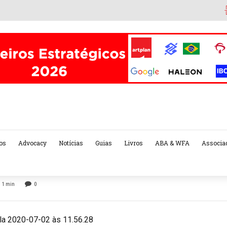
os
Advocacy
Notícias
Guias
Livros
ABA & WFA
Associa
1
min
0