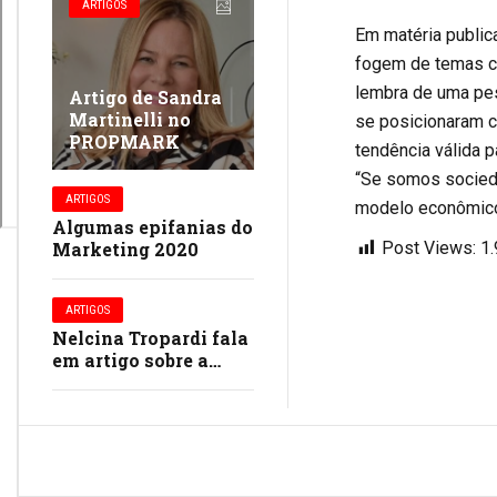
ARTIGOS
Em matéria public
fogem de temas co
lembra de uma pes
Artigo de Sandra
Martinelli no
se posicionaram c
PROPMARK
tendência válida p
“Se somos socieda
ARTIGOS
modelo econômico,
Algumas epifanias do
Marketing 2020
Post Views:
1
ARTIGOS
Nelcina Tropardi fala
em artigo sobre a
relação entre a
performance e a
criatividade na mídia