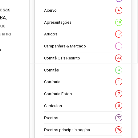
resas
Acervo
6
BA,
Apresentações
10
que
a uma
Artigos
17
Campanhas & Mercado
1
o
Comitê GT's Restrito
33
Comitês
4
Confraria
1
Confraria Fotos
7
Currículos
8
Eventos
77
Eventos principais pagina
76