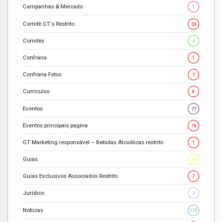
Campanhas & Mercado
1
Comitê GT's Restrito
33
Comitês
4
Confraria
1
Confraria Fotos
7
Currículos
8
Eventos
77
Eventos principais pagina
76
GT Marketing responsável – Bebidas Alcoólicas restrito
1
Guias
16
Guias Exclusivos Associados Restrito
7
Jurídico
3
Notícias
175