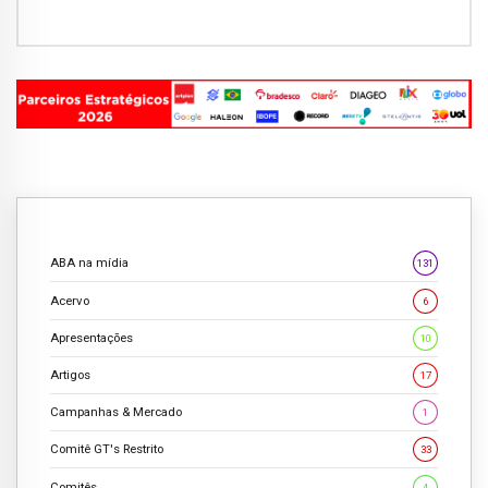
ABA na mídia
131
Acervo
6
Apresentações
10
Artigos
17
Campanhas & Mercado
1
Comitê GT's Restrito
33
Comitês
4