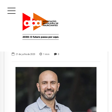
21 de julho de 2020
1
min
0