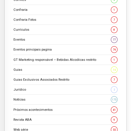
Confraria
1
Confraria Fotos
7
Currículos
8
Eventos
77
Eventos principais pagina
76
GT Marketing responsável – Bebidas Alcoólicas restrito
1
Guias
16
Guias Exclusivos Associados Restrito
7
Jurídico
3
Notícias
175
Próximos acontecimentos
41
Revista ABA
9
Web série
55