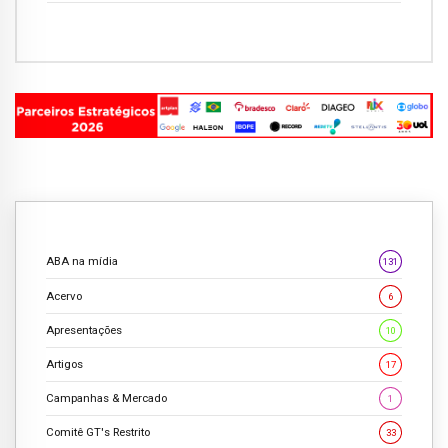
ABA na mídia
131
Acervo
6
Apresentações
10
Artigos
17
Campanhas & Mercado
1
Comitê GT's Restrito
33