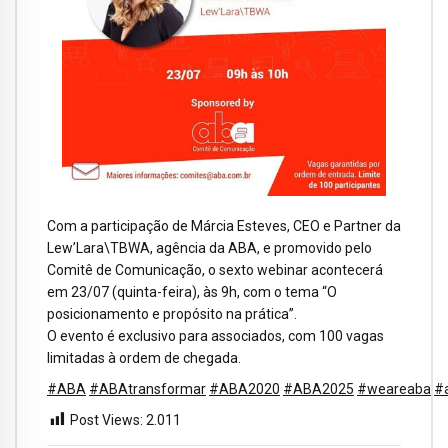
Com a participação de Márcia Esteves, CEO e Partner da
Lew’Lara\TBWA, agência da ABA, e promovido pelo
Comitê de Comunicação, o sexto webinar acontecerá
em 23/07 (quinta-feira), às 9h, com o tema “O
posicionamento e propósito na prática”.
O evento é exclusivo para associados, com 100 vagas
limitadas à ordem de chegada.
#ABA
#ABAtransformar
#ABA2020
#ABA2025
#weareaba
#
Post Views:
2.011