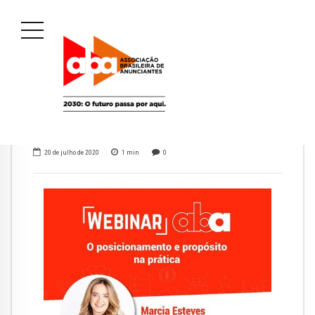
20 de julho de 2020
1
min
0