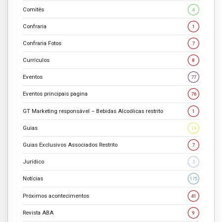
Comitês
4
Confraria
1
Confraria Fotos
7
Currículos
8
Eventos
77
Eventos principais pagina
76
GT Marketing responsável – Bebidas Alcoólicas restrito
1
Guias
16
Guias Exclusivos Associados Restrito
7
Jurídico
3
Notícias
175
Próximos acontecimentos
41
Revista ABA
9