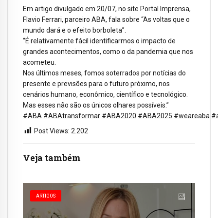
Em artigo divulgado em 20/07, no site Portal Imprensa,
Flavio Ferrari, parceiro ABA, fala sobre “As voltas que o
mundo dará e o efeito borboleta”.
“É relativamente fácil identificarmos o impacto de
grandes acontecimentos, como o da pandemia que nos
acometeu.
Nos últimos meses, fomos soterrados por notícias do
presente e previsões para o futuro próximo, nos
cenários humano, econômico, científico e tecnológico.
Mas esses não são os únicos olhares possíveis.”
#ABA
#ABAtransformar
#ABA2020
#ABA2025
#weareaba
#
Post Views:
2.202
Veja também
ARTIGOS