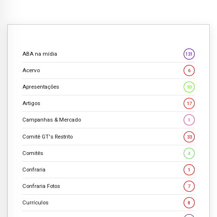
ABA na mídia
131
Acervo
6
Apresentações
10
Artigos
17
Campanhas & Mercado
1
Comitê GT's Restrito
33
Comitês
4
Confraria
1
Confraria Fotos
7
Currículos
8