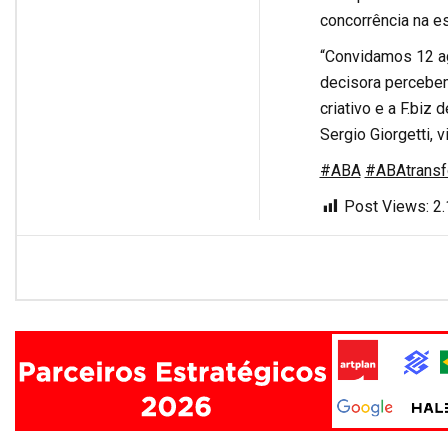
concorrência na e
“Convidamos 12 ag
decisora percebem
criativo e a F.biz
Sergio Giorgetti, 
#ABA
#ABAtransf
Post Views:
2