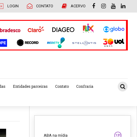
LOGIN
CONTATO
ACERVO
das
Entidades parceiras
Contato
Confraria
ABA na mídia
131