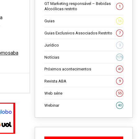
GT Marketing responsável – Bebidas
1
Alcoólicas restrito
ca
Guias
16
o
Guias Exclusivos Associados Restrito
7
Jurídico
3
omosaba
Notícias
175
Próximos acontecimentos
41
Revista ABA
9
Web série
55
Webinar
40