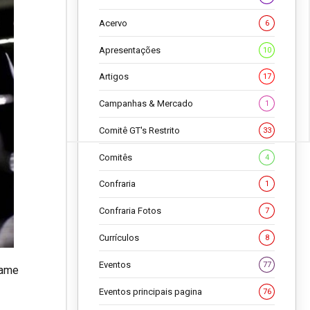
Acervo
6
Apresentações
10
Artigos
17
Campanhas & Mercado
1
Comitê GT's Restrito
33
Comitês
4
Confraria
1
Confraria Fotos
7
Currículos
8
Eventos
77
xame
Eventos principais pagina
76