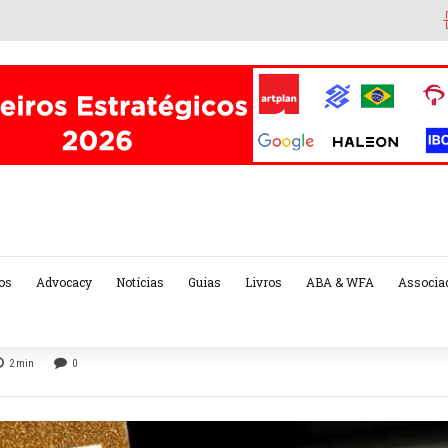
os
Advocacy
Notícias
Guias
Livros
ABA & WFA
Associa
2
min
0