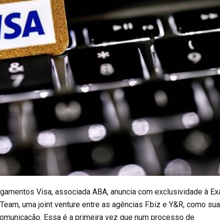
gamentos Visa, associada ABA, anuncia com exclusividade à E
Team, uma joint venture entre as agências F.biz e Y&R, como sua
comunicação. Essa é a primeira vez que num processo de