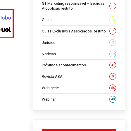
GT Marketing responsável – Bebidas
1
Alcoólicas restrito
Guias
16
Guias Exclusivos Associados Restrito
7
Jurídico
3
Notícias
175
Próximos acontecimentos
41
Revista ABA
9
Web série
55
Webinar
40