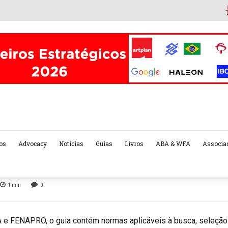
os
Advocacy
Notícias
Guias
Livros
ABA & WFA
Associa
1
min
0
 e FENAPRO, o guia contém normas aplicáveis à busca, seleção