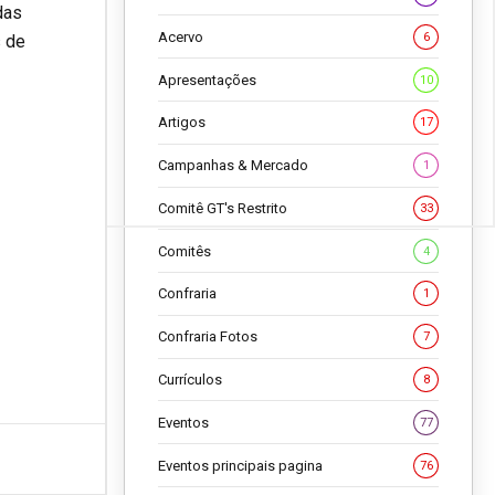
das
Acervo
6
s de
Apresentações
10
Artigos
17
Campanhas & Mercado
1
Comitê GT's Restrito
33
Comitês
4
Confraria
1
Confraria Fotos
7
Currículos
8
Eventos
77
Eventos principais pagina
76