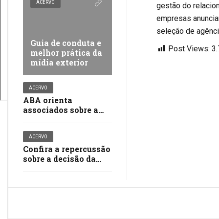
ACERVO
gestão do relacio
empresas anuncian
seleção de agênci
Guia de conduta e
Post Views:
3
melhor prática da
mídia exterior
ACERVO
ABA orienta
associados sobre a
participação de
menores de 16 anos
ACERVO
em trabalhos
Confira a repercussão
publicitários
sobre a decisão da
Conanda sobre
publicidade dirigida à
crianças e
adolescentes