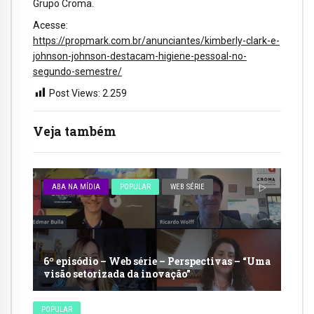
Grupo Croma.
Acesse:
https://propmark.com.br/anunciantes/kimberly-clark-e-
johnson-johnson-destacam-higiene-pessoal-no-
segundo-semestre/
Post Views:
2.259
Veja também
ABA NA MÍDIA
POPULAR
WEB SÉRIE
6º episódio – Web série – Perspectivas – “Uma
visão setorizada da inovação”
POPULAR