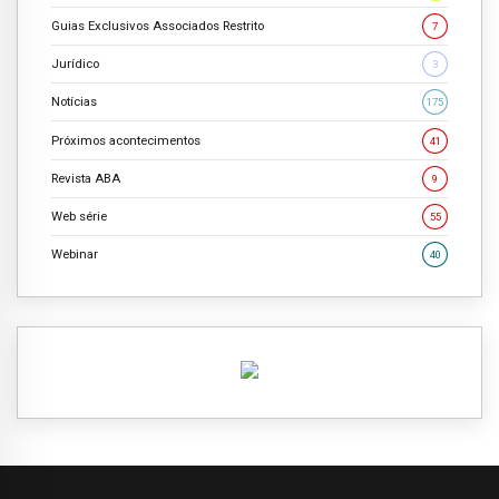
Guias Exclusivos Associados Restrito
7
Jurídico
3
Notícias
175
Próximos acontecimentos
41
Revista ABA
9
Web série
55
Webinar
40