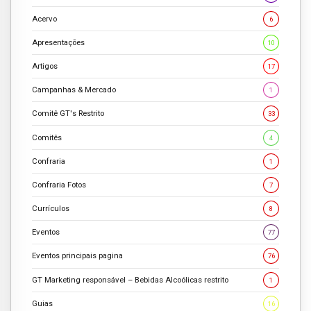
Acervo
6
Apresentações
10
Artigos
17
Campanhas & Mercado
1
Comitê GT's Restrito
33
Comitês
4
Confraria
1
Confraria Fotos
7
Currículos
8
Eventos
77
Eventos principais pagina
76
GT Marketing responsável – Bebidas Alcoólicas restrito
1
Guias
16