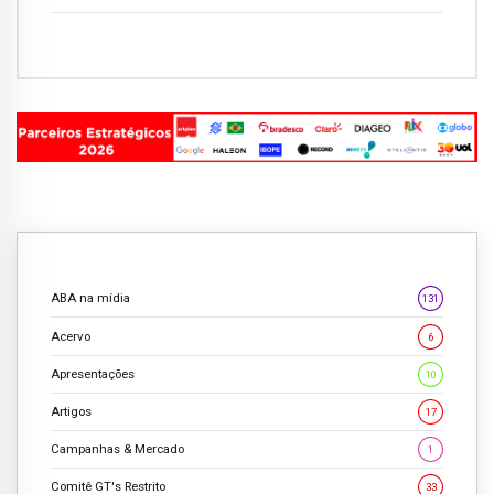
ABA na mídia
131
Acervo
6
Apresentações
10
Artigos
17
Campanhas & Mercado
1
Comitê GT's Restrito
33