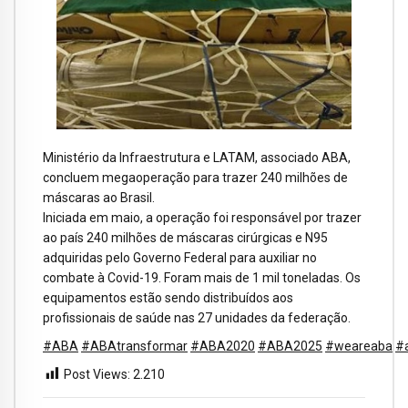
Ministério da Infraestrutura e LATAM, associado ABA,
concluem megaoperação para trazer 240 milhões de
máscaras ao Brasil.
Iniciada em maio, a operação foi responsável por trazer
ao país 240 milhões de máscaras cirúrgicas e N95
adquiridas pelo Governo Federal para auxiliar no
combate à Covid-19. Foram mais de 1 mil toneladas. Os
equipamentos estão sendo distribuídos aos
profissionais de saúde nas 27 unidades da federação.
#ABA
#ABAtransformar
#ABA2020
#ABA2025
#weareaba
#
Post Views:
2.210