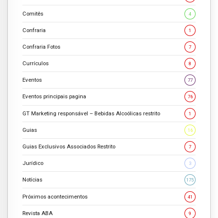
Comitês
4
Confraria
1
Confraria Fotos
7
Currículos
8
Eventos
77
Eventos principais pagina
76
GT Marketing responsável – Bebidas Alcoólicas restrito
1
Guias
16
Guias Exclusivos Associados Restrito
7
Jurídico
3
Notícias
175
Próximos acontecimentos
41
Revista ABA
9