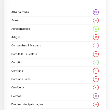
ABA na mídia
131
Acervo
6
Apresentações
10
Artigos
17
Campanhas & Mercado
1
Comitê GT's Restrito
33
Comitês
4
Confraria
1
Confraria Fotos
7
Currículos
8
Eventos
77
Eventos principais pagina
76