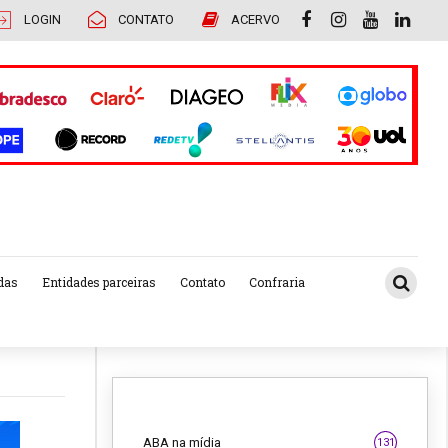
LOGIN
CONTATO
ACERVO
das
Entidades parceiras
Contato
Confraria
ABA na mídia
131