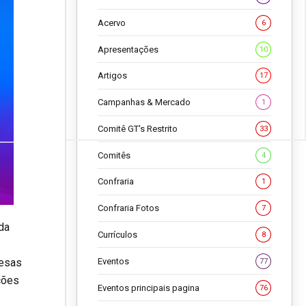
Acervo
6
Apresentações
10
Artigos
17
Campanhas & Mercado
1
Comitê GT's Restrito
33
Comitês
4
Confraria
1
Confraria Fotos
7
da
Currículos
8
Eventos
resas
77
ções
Eventos principais pagina
76