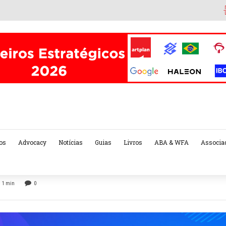
os
Advocacy
Notícias
Guias
Livros
ABA & WFA
Associa
1
min
0