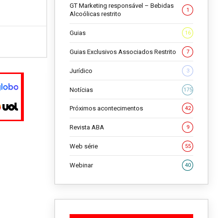
GT Marketing responsável – Bebidas
1
Alcoólicas restrito
Guias
16
Guias Exclusivos Associados Restrito
7
Jurídico
3
Notícias
175
Próximos acontecimentos
42
Revista ABA
9
Web série
55
Webinar
40