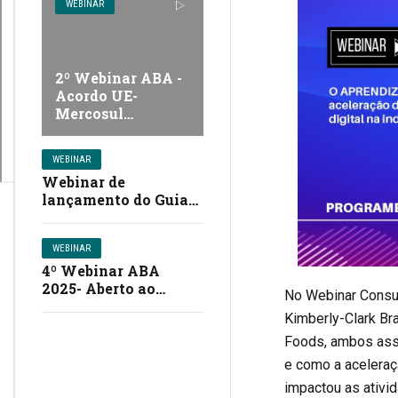
WEBINAR
2º Webinar ABA -
Acordo UE-
Mercosul…
WEBINAR
Webinar de
lançamento do Guia
de Boas Práticas para
Uso de Dados e IA…
WEBINAR
4º Webinar ABA
2025- Aberto ao
No Webinar Consum
Mercado
Kimberly-Clark Bra
Foods, ambos ass
e como a aceleraç
impactou as ativi