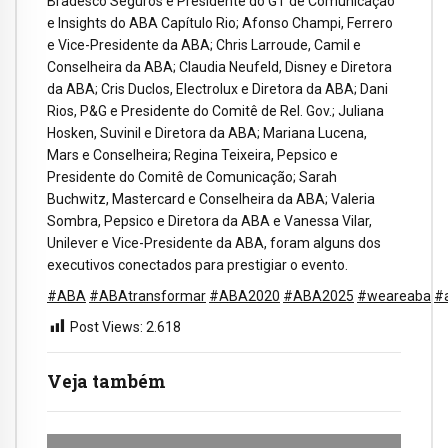
Bradesco Seguros e Presidente do GT de Comunicação
e Insights do ABA Capítulo Rio; Afonso Champi, Ferrero
e Vice-Presidente da ABA; Chris Larroude, Camil e
Conselheira da ABA; Claudia Neufeld, Disney e Diretora
da ABA; Cris Duclos, Electrolux e Diretora da ABA; Dani
Rios, P&G e Presidente do Comitê de Rel. Gov.; Juliana
Hosken, Suvinil e Diretora da ABA; Mariana Lucena,
Mars e Conselheira; Regina Teixeira, Pepsico e
Presidente do Comitê de Comunicação; Sarah
Buchwitz, Mastercard e Conselheira da ABA; Valeria
Sombra, Pepsico e Diretora da ABA e Vanessa Vilar,
Unilever e Vice-Presidente da ABA, foram alguns dos
executivos conectados para prestigiar o evento.
#ABA
#ABAtransformar
#ABA2020
#ABA2025
#weareaba
#
Post Views:
2.618
Veja também