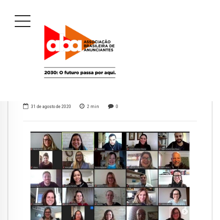
31 de agosto de 2020
2
min
0