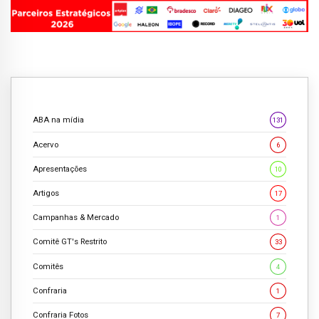
ABA na mídia
131
Acervo
6
Apresentações
10
Artigos
17
Campanhas & Mercado
1
Comitê GT's Restrito
33
Comitês
4
Confraria
1
Confraria Fotos
7