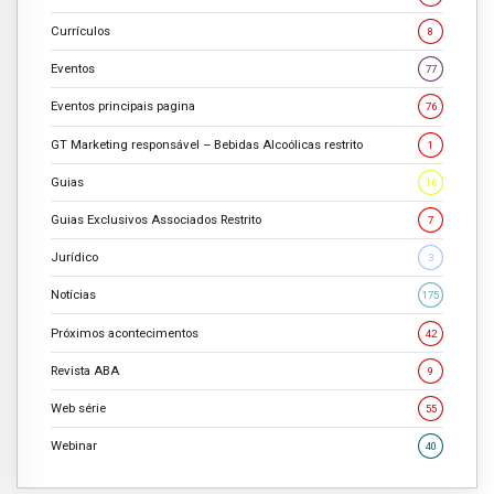
Currículos
8
Eventos
77
Eventos principais pagina
76
GT Marketing responsável – Bebidas Alcoólicas restrito
1
Guias
16
Guias Exclusivos Associados Restrito
7
Jurídico
3
Notícias
175
Próximos acontecimentos
42
Revista ABA
9
Web série
55
Webinar
40