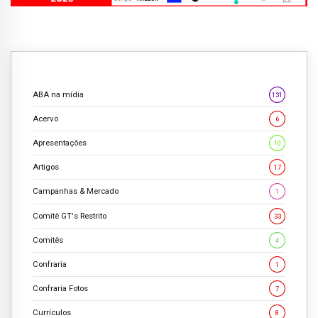
ABA na mídia
131
Acervo
6
Apresentações
10
Artigos
17
Campanhas & Mercado
1
Comitê GT's Restrito
33
Comitês
4
Confraria
1
Confraria Fotos
7
Currículos
8