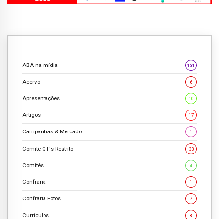
ABA na mídia
131
Acervo
6
Apresentações
10
Artigos
17
Campanhas & Mercado
1
Comitê GT's Restrito
33
Comitês
4
Confraria
1
Confraria Fotos
7
Currículos
8