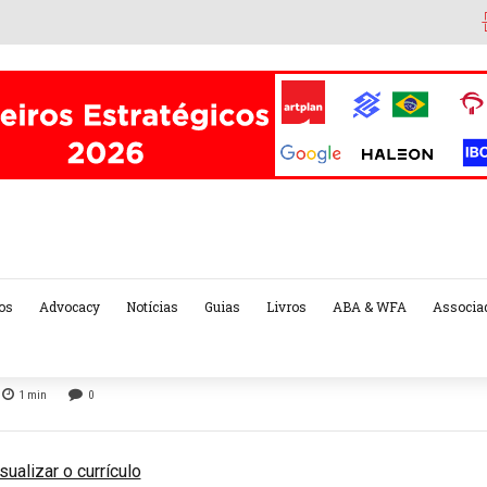
os
Advocacy
Notícias
Guias
Livros
ABA & WFA
Associa
1
min
0
sualizar o currículo