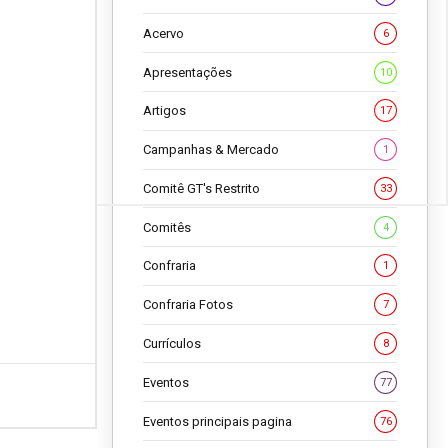
Acervo
6
Apresentações
10
Artigos
17
Campanhas & Mercado
1
Comitê GT's Restrito
33
Comitês
4
Confraria
1
Confraria Fotos
7
Currículos
8
Eventos
77
Eventos principais pagina
76