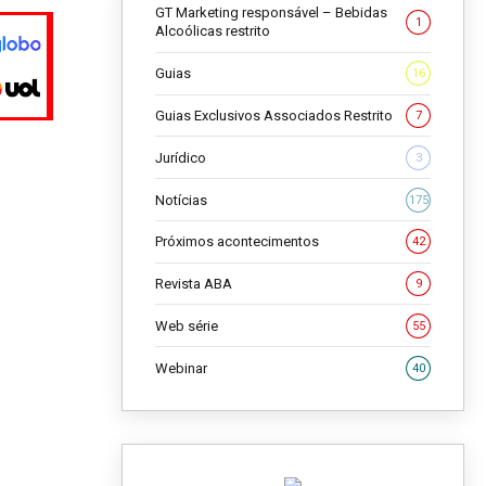
GT Marketing responsável – Bebidas
1
Alcoólicas restrito
Guias
16
Guias Exclusivos Associados Restrito
7
Jurídico
3
Notícias
175
Próximos acontecimentos
42
Revista ABA
9
Web série
55
Webinar
40